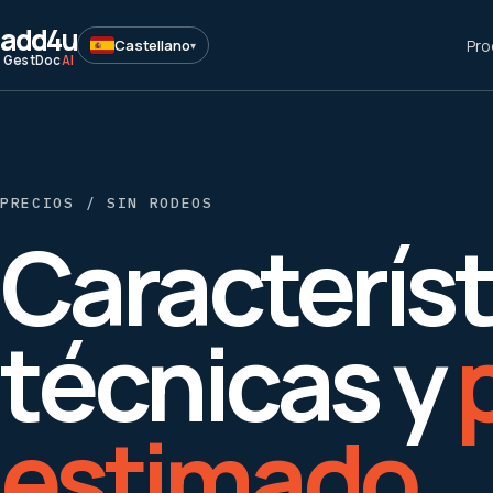
add
4u
Pro
Castellano
▾
GestDoc
AI
PRECIOS / SIN RODEOS
Característ
técnicas y
estimado.