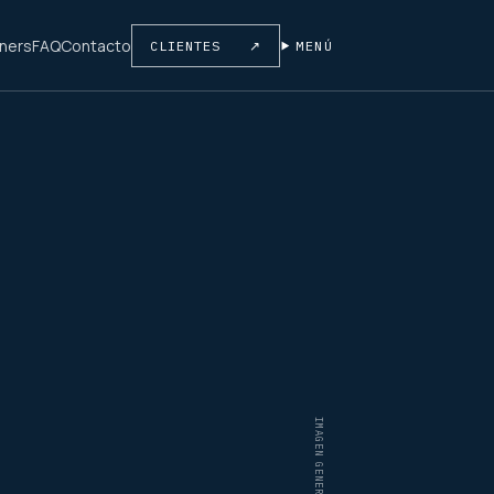
tners
FAQ
Contacto
CLIENTES
↗
MENÚ