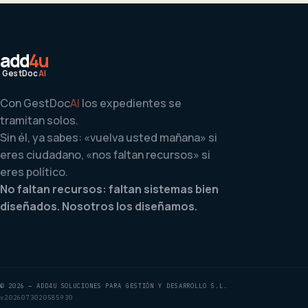
add
4u
GestDoc
AI
Con
GestDoc
AI
los expedientes se
tramitan solos.
Sin él, ya sabes: «vuelva usted mañana» si
eres ciudadano, «nos faltan recursos» si
eres político.
No faltan recursos: faltan sistemas bien
diseñados. Nosotros los diseñamos.
©
2026
— ADD4U SOLUCIONES PARA GESTIÓN Y DESARROLLO S.L.
v2026073020585930