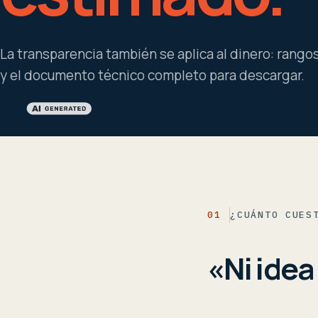
La transparencia también se aplica al dinero: rangos
y el documento técnico completo para descargar.
01
¿CUÁNTO CUES
«Ni idea