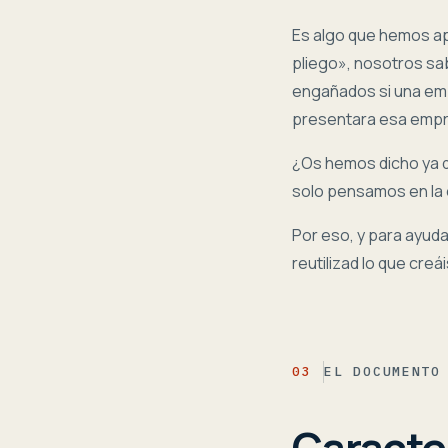
Es algo que hemos ap
pliego», nosotros sa
engañados si una emp
presentara esa empresa
¿Os hemos dicho ya q
solo pensamos en la 
Por eso, y para ayuda
reutilizad lo que cre
03
EL DOCUMENTO
Caracte