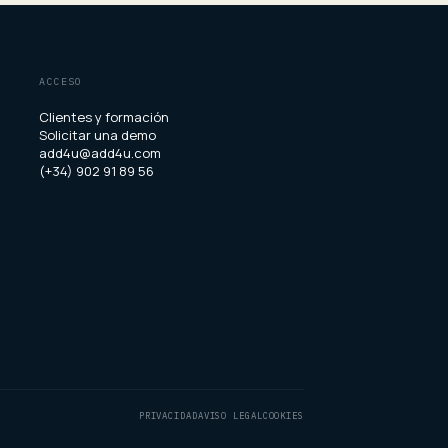
ACCESO
Clientes y formación
Solicitar una demo
add4u@add4u.com
(+34) 902 91 89 56
PRIVACIDAD
AVISO LEGAL
COOKIES