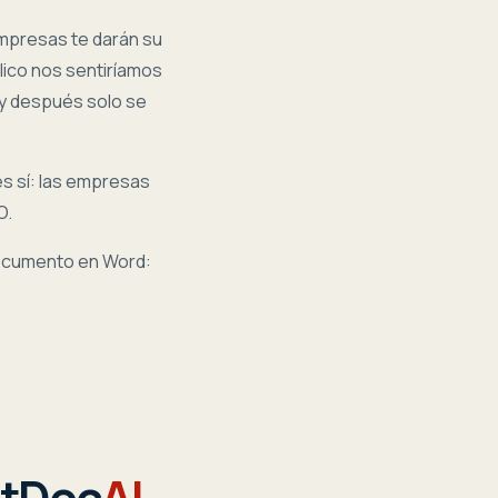
empresas te darán su
lico nos sentiríamos
 y después solo se
s sí: las empresas
O.
ocumento en Word:
tDoc
AI