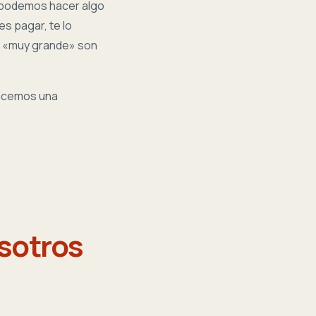
 podemos hacer algo
s pagar, te lo
o «muy grande» son
acemos una
sotros