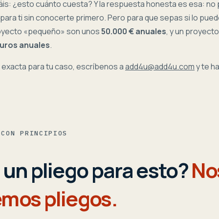
is: ¿esto cuánto cuesta? Y la respuesta honesta es esa: no
ara ti sin conocerte primero. Pero para que sepas si lo puede
royecto «pequeño» son unos
50.000 € anuales
, y un proyect
euros anuales
.
a exacta para tu caso, escríbenos a
add4u@add4u.com
y te h
 CON PRINCIPIOS
 un pliego para esto?
No
mos pliegos.