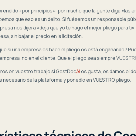
rendido «por principios»: por mucho que la gente diga «las 
bemos que eso es un delito. Si fuésemos un responsable púb
resa nos dijera «deja que yo te hago el mejor pliego para ti»
, sin bajar el precio en la licitación.
ue si una empresa os hace el pliego os está engañando? Pue
empresa, no en el cliente. Que el pliego sea siempre VUESTR
ros en vuestro trabajo si
GestDoc
AI
os gusta, os damos el d
áis necesario de la plataforma y ponedlo en VUESTRO pliego.
rísticas técnicas de
Ges