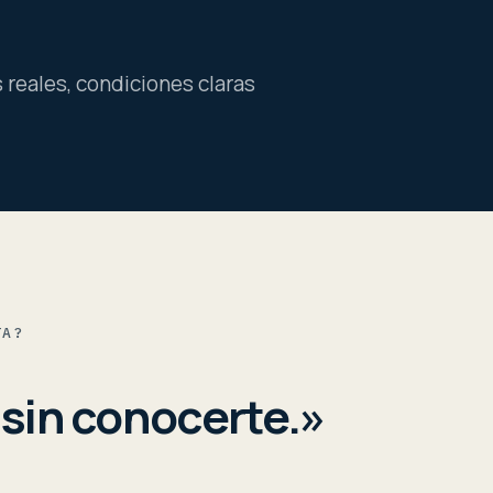
 reales, condiciones claras
TA?
 sin conocerte.»