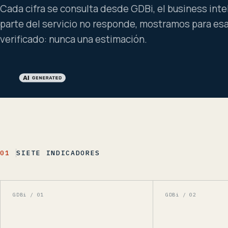
Cada cifra se consulta desde GDBi, el business int
parte del servicio no responde, mostramos para esa 
verificado: nunca una estimación.
01
SIETE INDICADORES
GDBi / 0
1
GDBi / 0
2