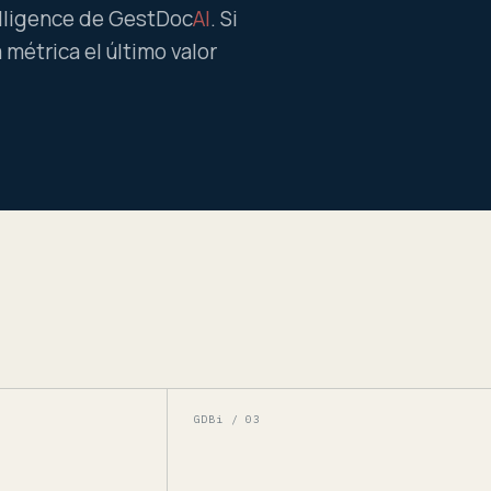
elligence de
GestDoc
AI
. Si
métrica el último valor
GDBi / 0
3