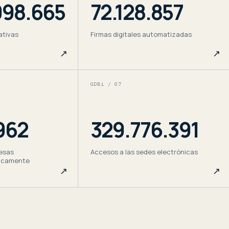
998.665
72.128.857
ativas
Firmas digitales automatizadas
↗
↗
GDBi / 0
7
962
329.776.391
esas
Accesos a las sedes electrónicas
nicamente
↗
↗