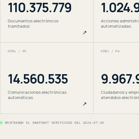
110.375.779
1.024.
Documentos electrónicos
Acciones administr
tramitados
automatizadas
↗
GDBi / 0
5
GDBi / 0
6
14.560.535
9.967.
Comunicaciones electrónicas
Ciudadanos y empr
automáticas
atendidos electró
↗
MOSTRANDO EL SNAPSHOT VERIFICADO DEL 2026-07-30