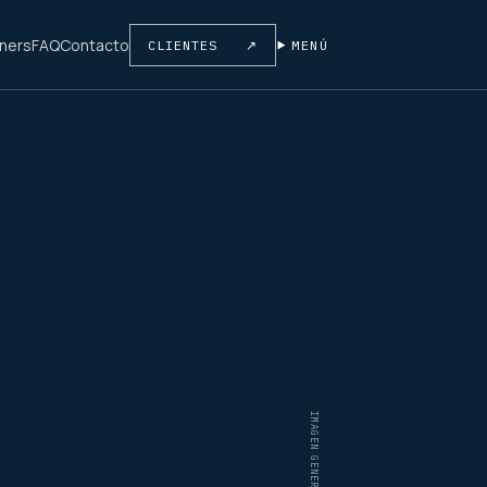
tners
FAQ
Contacto
CLIENTES
↗
MENÚ