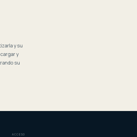
izarla y su
 cargar y
strando su
ACCESO