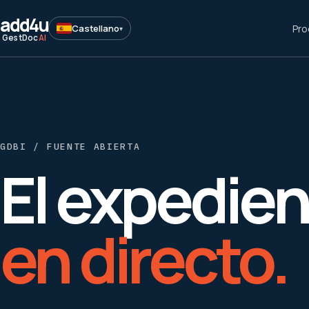
add
4u
Pro
Castellano
▾
GestDoc
AI
GDBI / FUENTE ABIERTA
El expedien
en directo.