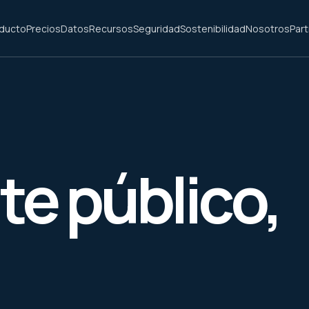
ducto
Precios
Datos
Recursos
Seguridad
Sostenibilidad
Nosotros
Par
te público,