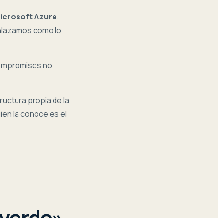
icrosoft Azure
.
enlazamos como lo
compromisos no
tructura propia de la
uien la conoce es el
«verde».