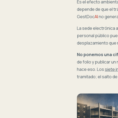
Es el efecto ambient
depende de que el trá
GestDoc
AI
no genera 
La sede electrónica añ
personal público pued
desplazamiento que 
No ponemos una cif
de folio y publicar u
hace eso. Los
siete 
tramitado; el salto d