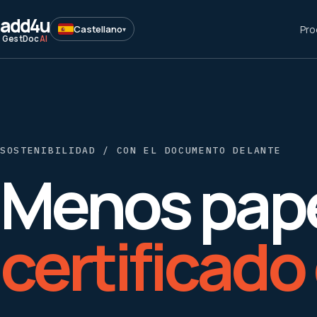
add
4u
Pro
Castellano
▾
GestDoc
AI
SOSTENIBILIDAD / CON EL DOCUMENTO DELANTE
Menos pape
certificado