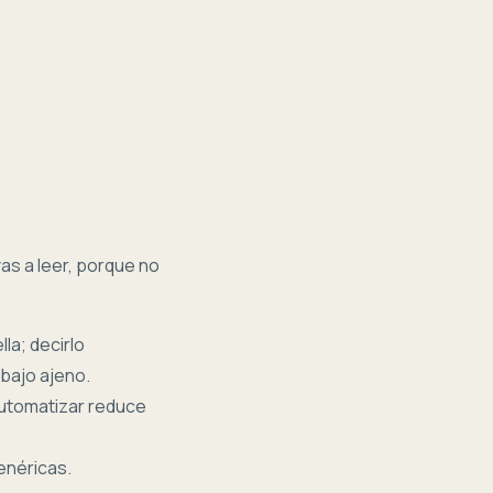
as a leer, porque no
la; decirlo
bajo ajeno.
utomatizar reduce
enéricas.