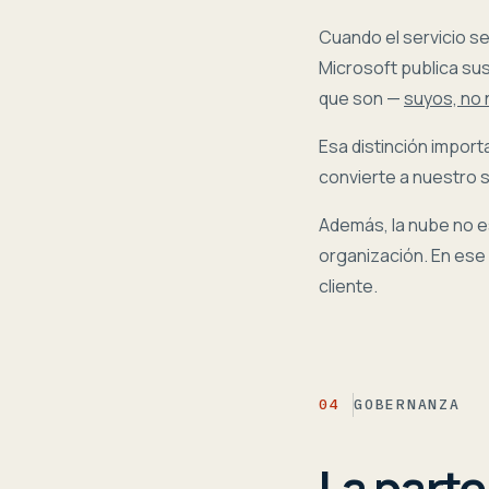
Cuando el servicio s
Microsoft publica su
que son —
suyos, no
Esa distinción impor
convierte a nuestro 
Además, la nube no es 
organización. En ese 
cliente.
04
GOBERNANZA
La parte