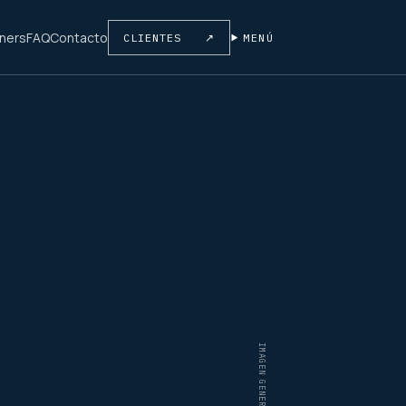
tners
FAQ
Contacto
CLIENTES
↗
MENÚ