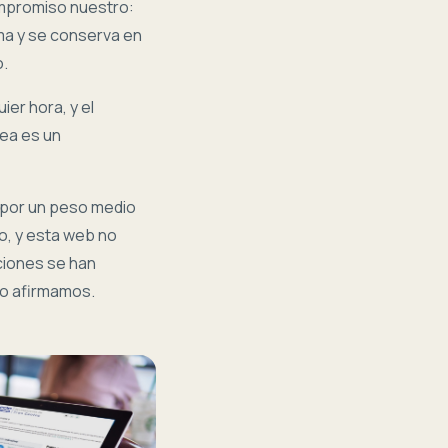
ompromiso nuestro:
rma y se conserva en
o.
ier hora, y el
nea es un
 por un peso medio
to, y esta web no
iones se han
 lo afirmamos.