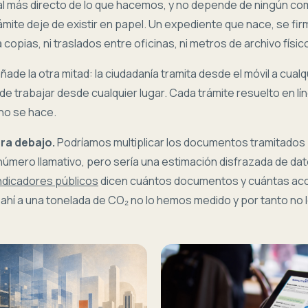
al más directo de lo que hacemos, y no depende de ningún c
mite deje de existir en papel. Un expediente que nace, se fi
copias, ni traslados entre oficinas, ni metros de archivo físic
ade la otra mitad: la ciudadanía tramita desde el móvil a cualqu
e trabajar desde cualquier lugar. Cada trámite resuelto en lí
no se hace.
ra debajo.
Podríamos multiplicar los documentos tramitados
n número llamativo, pero sería una estimación disfrazada de da
indicadores públicos
dicen cuántos documentos y cuántas acc
e ahí a una tonelada de CO₂ no lo hemos medido y por tanto no