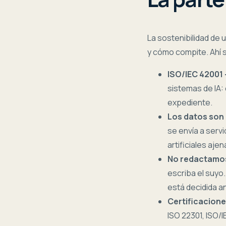
La sostenibilidad de 
y cómo compite. Ahí
ISO/IEC 42001 —
sistemas de IA: 
expediente.
Los datos son d
se envía a serv
artificiales ajen
No redactamos
escriba el suyo
está decidida a
Certificacion
ISO 22301, ISO/