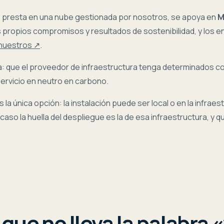
e presta en una nube gestionada por nosotros, se apoya en
M
s propios compromisos y resultados de sostenibilidad, y los 
 nuestros ↗
.
ta: que el proveedor de infraestructura tenga determinados 
servicio en neutro en carbono.
la única opción: la instalación puede ser local o en la infraes
caso la huella del despliegue es la de esa infraestructura, y q
 que no lleva la palabra 