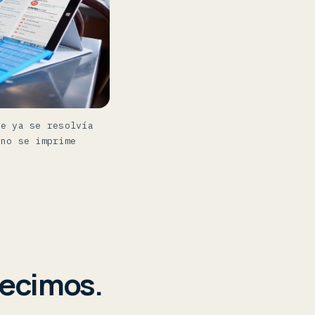
te ya se resolvía
 no se imprime
.
decimos.