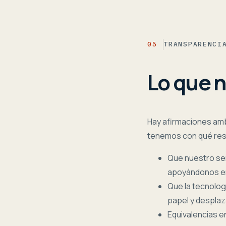
05
TRANSPARENCI
Lo que n
Hay afirmaciones ambi
tenemos con qué res
Que nuestro se
apoyándonos en 
Que la tecnolog
papel y despla
Equivalencias 