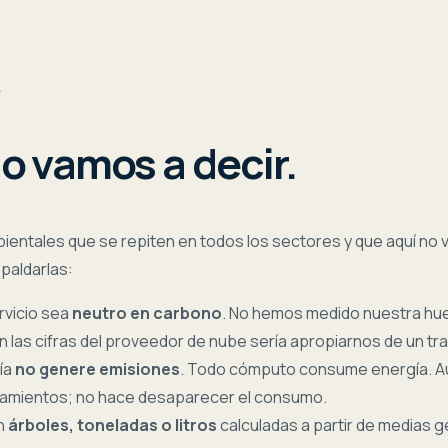
A
o vamos a decir.
entales que se repiten en todos los sectores y que aquí no v
paldarlas:
rvicio sea
neutro en carbono
. No hemos medido nuestra huel
las cifras del proveedor de nube sería apropiarnos de un tra
ía
no genere emisiones
. Todo cómputo consume energía. A
zamientos; no hace desaparecer el consumo.
en
árboles, toneladas o litros
calculadas a partir de medias g