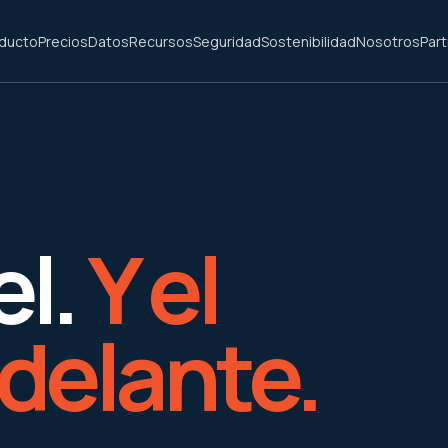
ducto
Precios
Datos
Recursos
Seguridad
Sostenibilidad
Nosotros
Par
l.
Y el
 delante.