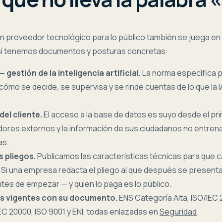
un proveedor tecnológico para lo público también se juega en
 sí tenemos documentos y posturas concretas:
 gestión de la inteligencia artificial.
La norma específica 
cómo se decide, se supervisa y se rinde cuentas de lo que la 
el cliente.
El acceso a la base de datos es suyo desde el pri
idores externos y la información de sus ciudadanos no entrena
as.
 pliegos.
Publicamos las características técnicas para que 
. Si una empresa redacta el pliego al que después se present
ntes de empezar — y quien lo paga es lo público.
es vigentes con su documento.
ENS Categoría Alta, ISO/IEC 
IEC 20000, ISO 9001 y ENI, todas enlazadas en
Seguridad
.