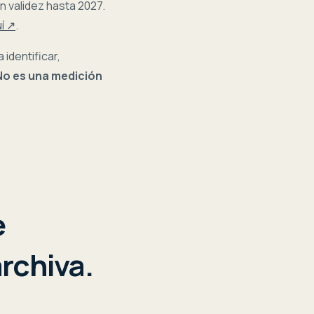
on validez hasta 2027.
uí ↗
.
 identificar,
No es una medición
e
archiva.